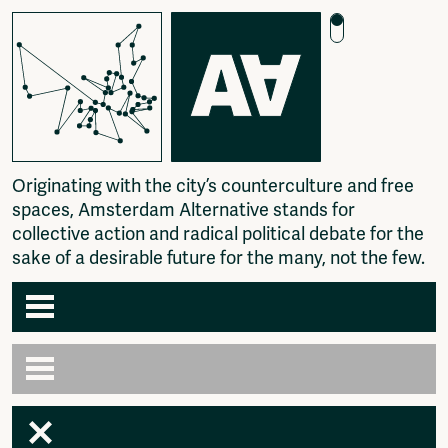
O
r
i
g
i
n
a
t
i
n
g
w
i
t
h
t
h
e
c
i
t
y
’
s
c
o
u
n
t
e
r
c
u
l
t
u
r
e
a
n
d
f
r
e
e
s
p
a
c
e
s
,
A
m
s
t
e
r
d
a
m
A
l
t
e
r
n
a
t
i
v
e
s
t
a
n
d
s
f
o
r
c
o
l
l
e
c
t
i
v
e
a
c
t
i
o
n
a
n
d
r
a
d
i
c
a
l
p
o
l
i
t
i
c
a
l
d
e
b
a
t
e
f
o
r
t
h
e
s
a
k
e
o
f
a
d
e
s
i
r
a
b
l
e
f
u
t
u
r
e
f
o
r
t
h
e
m
a
n
y
,
n
o
t
t
h
e
f
e
w
.
Agenda
Articles
Newspaper
Amsterdam
Photography
AA venues