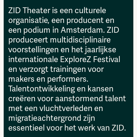
then please send it to:
Fragmenta
info@amsterdamalternative.nl
ZID Theater is een culturele
Vrij Beton
organisatie, een producent en
Vrije Ruimte festival
AADE
een podium in Amsterdam. ZID
AA Talks
produceert multidisciplinaire
Ringfeest
voorstellingen en het jaarlijkse
AA Academy
internationale ExploreZ Festival
Members
en verzorgt trainingen voor
Log in to portal
CMS for venues
makers en performers.
Talentontwikkeling en kansen
creëren voor aanstormend talent
met een vluchtverleden en
migratieachtergrond zijn
essentieel voor het werk van ZID.