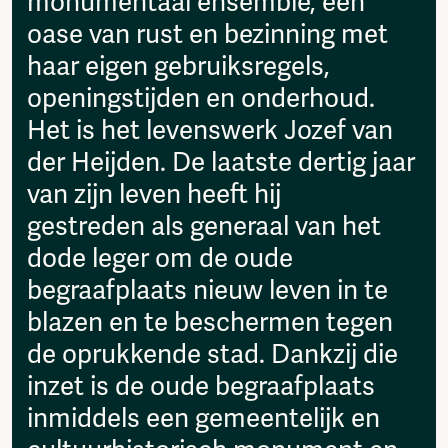
monumentaal ensemble, een
then please send it to:
Fragmenta
info@amsterdamalternative.nl
oase van rust en bezinning met
Vrij Beton
haar eigen gebruiksregels,
Vrije Ruimte festival
AADE
openingstijden en onderhoud.
AA Talks
Het is het levenswerk Jozef van
Ringfeest
der Heijden. De laatste dertig jaar
AA Academy
van zijn leven heeft hij
Members
gestreden als generaal van het
Log in to portal
CMS for venues
dode leger om de oude
begraafplaats nieuw leven in te
blazen en te beschermen tegen
de oprukkende stad. Dankzij die
inzet is de oude begraafplaats
inmiddels een gemeentelijk en