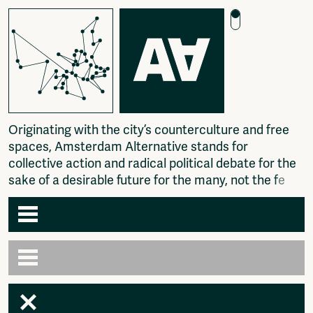
O
r
i
g
i
n
a
t
i
n
g
w
i
t
h
t
h
e
c
i
t
y
’
s
c
o
u
n
t
e
r
c
u
l
t
u
r
e
a
n
d
f
r
e
e
s
p
a
c
e
s
,
A
m
s
t
e
r
d
a
m
A
l
t
e
r
n
a
t
i
v
e
s
t
a
n
d
s
f
o
r
c
o
l
l
e
c
t
i
v
e
a
c
t
i
o
n
a
n
d
r
a
d
i
c
a
l
p
o
l
i
t
i
c
a
l
d
e
b
a
t
e
f
o
r
t
h
e
s
a
k
e
o
f
a
d
e
s
i
r
a
b
l
e
f
u
t
u
r
e
f
o
r
t
h
e
m
a
n
y
,
n
o
t
t
h
e
f
e
w
.
Agenda
Articles
Newspaper
Amsterdam
Photography
AA venues