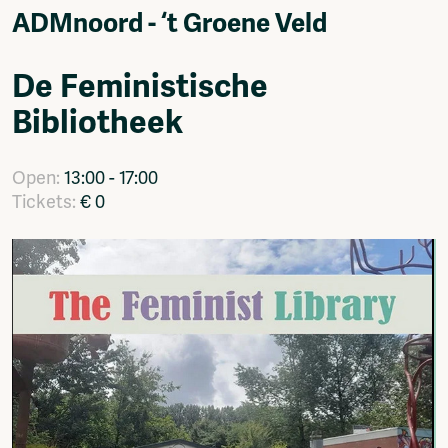
Video
ADMnoord - ‘t Groene Veld
Podcasts
Music
De Feministische
Network
Bibliotheek
About
Contact
Subscribe
Open:
13:00 - 17:00
Jobs / Internships
Tickets:
€ 0
Join
Shop
Donate
Advertise
Solidariteitsfonds
Projects
Ventilator Cinema
Anderworld Records
Rad-Ish
Webdocu Collectief Eigendom