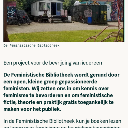
Fragmenta
Vrij Beton
Vrije Ruimte festival
AADE
AA Talks
Ringfeest
AA Academy
Members
Een project voor de bevrijding van iedereen
Log in to portal
CMS for venues
De Feministische Bibliotheek wordt gerund door
een open, kleine groep gepassioneerde
feministen. Wij zetten ons in om kennis over
feminisme te bevorderen en om feministische
fictie, theorie en praktijk gratis toegankelijk te
maken voor het publiek.
In de Feministische Bibliotheek kun je boeken lezen
en lenen over feminisme en bevrijdingsbewegingen,