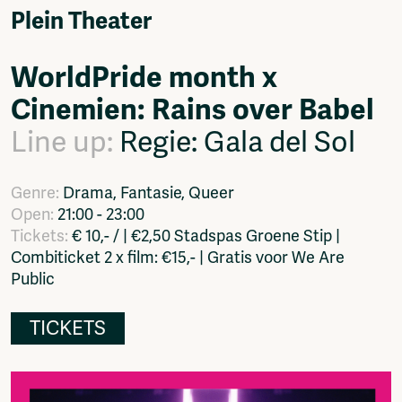
Video
Plein Theater
Podcasts
Music
WorldPride month x
Network
Cinemien: Rains over Babel
About
Contact
Line up:
Regie: Gala del Sol
Subscribe
Jobs / Internships
Join
Genre:
Drama, Fantasie, Queer
Shop
Open:
21:00 - 23:00
Donate
Tickets:
€ 10,- / | €2,50 Stadspas Groene Stip |
Advertise
Combiticket 2 x film: €15,- | Gratis voor We Are
Solidariteitsfonds
Public
Projects
TICKETS
Ventilator Cinema
Anderworld Records
Rad-Ish
Webdocu Collectief Eigendom