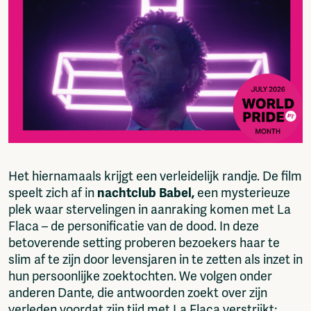
Fragmenta
Vrij Beton
Vrije Ruimte festival
AADE
AA Talks
Ringfeest
AA Academy
Members
Log in to portal
CMS for venues
Het hiernamaals krijgt een verleidelijk randje. De film
speelt zich af in
nachtclub Babel,
een mysterieuze
plek waar stervelingen in aanraking komen met La
Flaca – de personificatie van de dood. In deze
betoverende setting proberen bezoekers haar te
slim af te zijn door levensjaren in te zetten als inzet in
hun persoonlijke zoektochten. We volgen onder
anderen Dante, die antwoorden zoekt over zijn
verleden voordat zijn tijd met La Flaca verstrijkt;