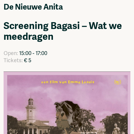
Video
De Nieuwe Anita
Podcasts
Music
Screening Bagasi – Wat we
Network
meedragen
About
Contact
Subscribe
Open:
15:00 - 17:00
Jobs / Internships
Tickets:
€ 5
Join
Shop
Donate
Advertise
Solidariteitsfonds
Projects
Ventilator Cinema
Anderworld Records
Rad-Ish
Webdocu Collectief Eigendom