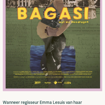
Fragmenta
Vrij Beton
Vrije Ruimte festival
AADE
AA Talks
Ringfeest
AA Academy
Members
Log in to portal
CMS for venues
Wanneer regisseur Emma Lesuis van haar