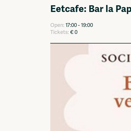
Eetcafe: Bar la Pa
Network
Advertise
Solidariteitsfonds
Open:
17:00 - 19:00
Tickets:
€ 0