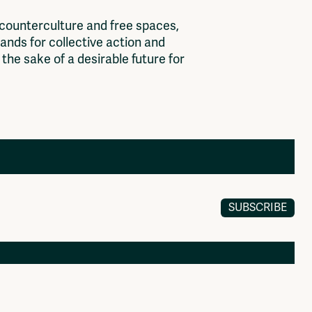
c
o
u
n
t
e
r
c
u
l
t
u
r
e
a
n
d
f
r
e
e
s
p
a
c
e
s
,
a
n
d
s
f
o
r
c
o
l
l
e
c
t
i
v
e
a
c
t
i
o
n
a
n
d
t
h
e
s
a
k
e
o
f
a
d
e
s
i
r
a
b
l
e
f
u
t
u
r
e
f
o
r
SUBSCRIBE
Members
Log in to portal
CMS for venues