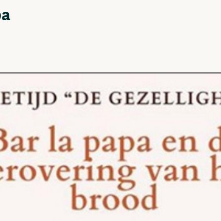
pa
Vrije Ruimte festival
AADE
AA Talks
Ringfeest
AA Academy