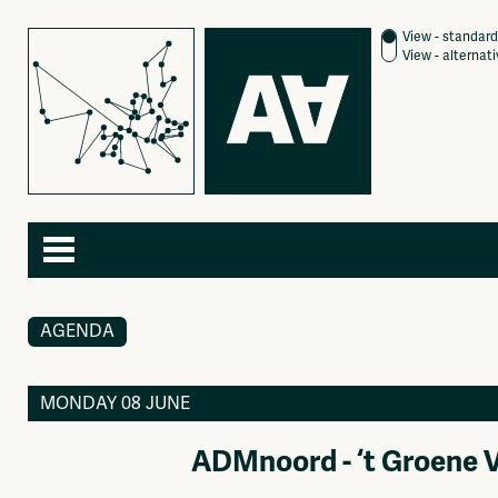
View - standard
View - alternat
AGENDA
Agenda
About
Articles
Contact
Newspaper
Subscribe
MONDAY 08 JUNE
Photography
Jobs / Internships
Video
Join
ADMnoord - ‘t Groene 
Podcasts
Shop
Music
Donate