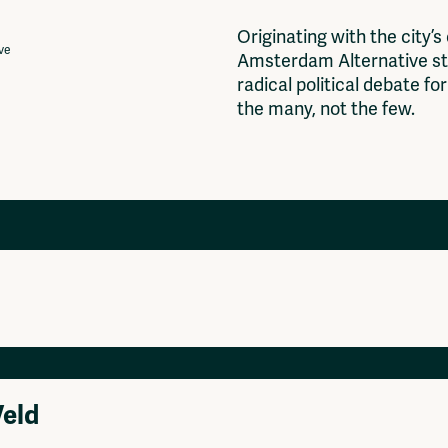
O
r
i
g
i
n
a
t
i
n
g
w
i
t
h
t
h
e
c
i
t
y
’
s
ive
A
m
s
t
e
r
d
a
m
A
l
t
e
r
n
a
t
i
v
e
s
t
r
a
d
i
c
a
l
p
o
l
i
t
i
c
a
l
d
e
b
a
t
e
f
o
r
t
h
e
m
a
n
y
,
n
o
t
t
h
e
f
e
w
.
Projects
Ventilator Cinema
Anderworld Records
Rad-Ish
Webdocu Collectief Eigendom
Veld
Fragmenta
Vrij Beton