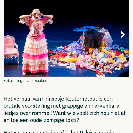
Fragmenta
Vrij Beton
Vrije Ruimte festival
AADE
AA Talks
Ringfeest
AA Academy
Members
Log in to portal
CMS for venues
Het verhaal van Prinsesje Reutemeteut is een
brutale voorstelling met grappige en herkenbare
liedjes over rommel! Want wie voelt zich nou niet af
en toe een oude, zompige tosti?
Het verhaal speelt zich af in het Paleis van spic en