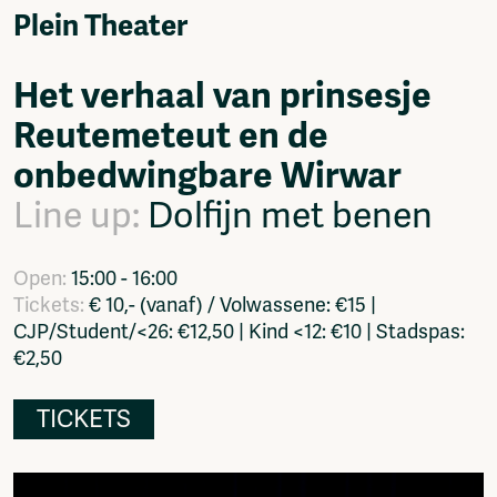
Video
Plein Theater
Podcasts
Music
Het verhaal van prinsesje
Network
Reutemeteut en de
About
Contact
onbedwingbare Wirwar
Subscribe
Line up:
Dolfijn met benen
Jobs / Internships
Join
Shop
Open:
15:00 - 16:00
Donate
Tickets:
€ 10,- (vanaf) / Volwassene: €15 |
Advertise
CJP/Student/<26: €12,50 | Kind <12: €10 | Stadspas:
Solidariteitsfonds
€2,50
Projects
Ventilator Cinema
TICKETS
Anderworld Records
Rad-Ish
Webdocu Collectief Eigendom