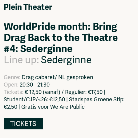
Video
Plein Theater
Podcasts
Music
WorldPride month: Bring
Network
Drag Back to the Theatre
About
Contact
#4: Sederginne
Subscribe
Line up:
Sederginne
Jobs / Internships
Join
Shop
Genre:
Drag cabaret/ NL gesproken
Donate
Open:
20:30 - 21:30
Advertise
Tickets:
€ 12,50 (vanaf) / Regulier: €17,50 |
Solidariteitsfonds
Student/CJP/<26: €12,50 | Stadspas Groene Stip:
€2,50 | Gratis voor We Are Public
Projects
Ventilator Cinema
Anderworld Records
TICKETS
Rad-Ish
Webdocu Collectief Eigendom