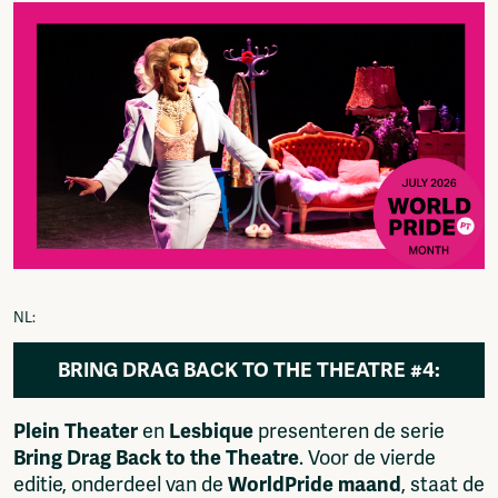
Fragmenta
Vrij Beton
Vrije Ruimte festival
AADE
AA Talks
Ringfeest
AA Academy
Members
Log in to portal
CMS for venues
NL:
BRING DRAG BACK TO THE THEATRE #4:
SEDERGINNE
Plein Theater
en
Lesbique
presenteren de serie
Bring Drag Back to the Theatre
. Voor de vierde
editie, onderdeel van de
WorldPride maand
, staat de