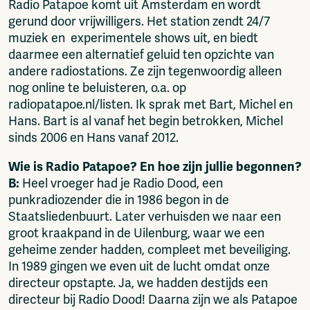
Radio Patapoe komt uit Amsterdam en wordt
Fragmenta
gerund door vrijwilligers. Het station zendt 24/7
Vrij Beton
muziek en experimentele shows uit, en biedt
Vrije Ruimte festival
daarmee een alternatief geluid ten opzichte van
AADE
andere radiostations. Ze zijn tegenwoordig alleen
AA Talks
nog online te beluisteren, o.a. op
Ringfeest
radiopatapoe.nl/listen. Ik sprak met Bart, Michel en
AA Academy
Hans. Bart is al vanaf het begin betrokken, Michel
sinds 2006 en Hans vanaf 2012.
Members
Log in to portal
Wie is Radio Patapoe? En hoe zijn jullie begonnen?
CMS for venues
B:
Heel vroeger had je Radio Dood, een
punkradiozender die in 1986 begon in de
Staatsliedenbuurt. Later verhuisden we naar een
groot kraakpand in de Uilenburg, waar we een
geheime zender hadden, compleet met beveiliging.
In 1989 gingen we even uit de lucht omdat onze
directeur opstapte. Ja, we hadden destijds een
directeur bij Radio Dood! Daarna zijn we als Patapoe