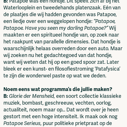
B:
Patapoe was een hondje. Dit speelt zich af bij het
Waterlooplein en tweedehands platenzaak. Eén van
de plaatjes die wij hadden gevonden was Patapoe,
een liedje over een weggelopen hondje:
“Patapoe,
Patapoe. Have you seen my darling Patapoe?”
Wij
maakten er een spiritueel hondje van, op zoek naar
het raakpunt van parallelle dimensies. Dat hondje is
waarschijnlijk helaas overreden door een auto. Maar
wij zoeken nu het gedachtegoed van dat hondje,
want wij weten dat hij op een goed spoor zat. Later
bleek er een kunst- en filosofiestroming ‘Patafysica’
te zijn die wonderwel paste op wat we deden.
Noem eens wat programma’s die jullie maken?
B:
Glorie der Mensheid,
een soort collectie klassieke
muziek, bombast, geschreeuw, vechten, oorlog,
actualiteit, noem maar op… Dat wordt over je heen
gestort met een hoge intensiteit. Ik maak ook nog
Patapoe Serieus,
puur politieke prietpraat op de